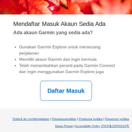
Mendaftar Masuk Akaun Sedia Ada
Ada akaun Garmin yang sedia ada?
Gunakan Garmin Explore untuk merancang
perjalanan
Memiliki akaun Garmin dan ingin bermula
Telah menambahkan peranti pada Garmin Connect
dan ingin menggunakan Garmin Explore juga
Politică de confidenţialitate
|
Privaatsuspoliitika
|
Privātuma politika
|
Privatumo politika
Dasar Privasi
|
Accessibility Policy
沪ICP备15055224号