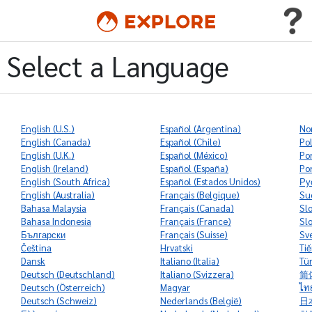
Select a Language
‭English (U.S.)
‭Español (Argentina)
‭No
‭English (Canada)
‭Español (Chile)
Pol
‭English (U.K.)
‭Español (México)
‭Po
‭English (Ireland)
‭Español (España)
‭Po
‭English (South Africa)
‭Español (Estados Unidos)
Ру
‭English (Australia)
‭Français (Belgique)
Su
Bahasa Malaysia
‭Français (Canada)
Sl
Bahasa Indonesia
‭Français (France)
Sl
Български
‭Français (Suisse)
Sv
Čeština
‭Hrvatski
Tiế
Dansk
‭Italiano (Italia)
Tü
‭Deutsch (Deutschland)
‭Italiano (Svizzera)
简
‭Deutsch (Österreich)
‭Magyar
ไท
‭Deutsch (Schweiz)
‭Nederlands (België)
日