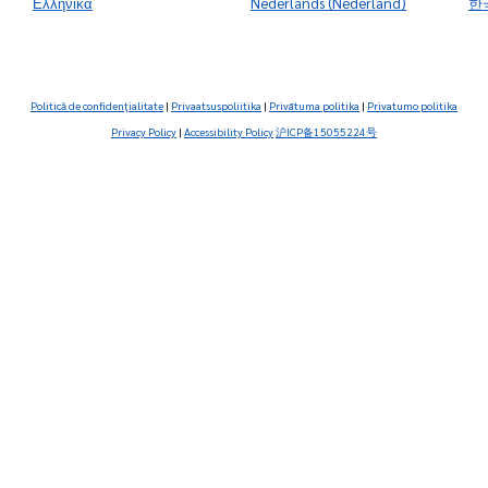
‭Ελληνικά
‭Nederlands (Nederland)
한
Politică de confidenţialitate
|
Privaatsuspoliitika
|
Privātuma politika
|
Privatumo politika
Privacy Policy
|
Accessibility Policy
沪ICP备15055224号